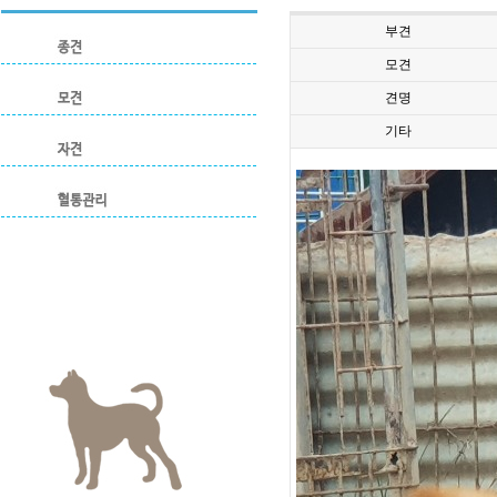
부견
모견
견명
기타